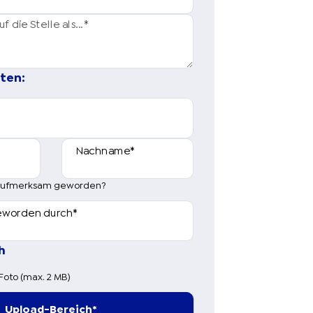
 die Stelle als...
*
ten:
Nachname
*
s aufmerksam geworden?
eworden durch
*
h
Foto (max. 2 MB)
Upload-Bereich
*