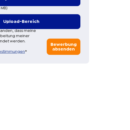
 MB)
Upload-Bereich
standen, dass meine
rbeitung meiner
ndet werden.
Bewerbung
absenden
estimmungen
*