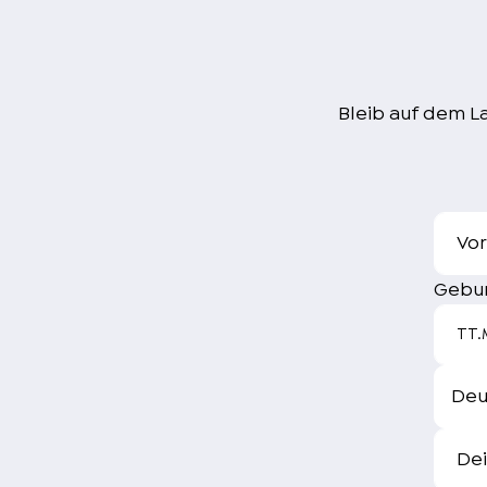
Bleib auf dem L
Vo
Gebu
TT.
Dei