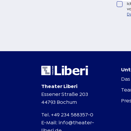
Ic
vo
D
Unt
Das 
Theater Liberi
Te
Essener Straße 203
Pre
44793 Bochum
Tel.
+49 234 588357-0
E-Mail:
info@theater-
liberi.de