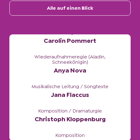
Inszenierung / Choreografie (Aladin,
Alle auf einen Blick
Schneekönigin, Tarzan)
Carolin Pommert
Wiederaufnahmeregie (Aladin,
Schneekönigin)
Anya Nova
Musikalische Leitung / Songtexte
Jana Flaccus
Komposition / Dramaturgie
Christoph Kloppenburg
Komposition
Hans Christian Becker
Autor (Aladin, Die Schöne und das Biest,