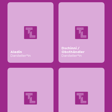
Dschinni /
Aladin
Obsthändler
Darsteller*in
Darsteller*in