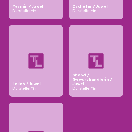
Yasmin / Juwel
Dschafar / Juwel
Darsteller*in
Darsteller*in
Shahd /
Gewürzhändlerin /
Leilah / Juwel
Juwel
Darsteller*in
Darsteller*in