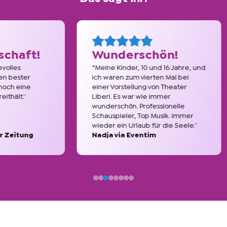
!
Wunderschön!
R
“Meine Kinder, 10 und 16 Jahre, und
“Uns
ich waren zum vierten Mal bei
toll
einer Vorstellung von Theater
und
Liberi. Es war wie immer
gelu
wunderschön. Professionelle
güns
Schauspieler, Top Musik. immer
wieder ein Urlaub für die Seele.”
Nadja via Eventim
Chr