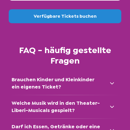
Tarzan) / Inszenierung (Die Schöne und das
Biest)
Verfügbare Tickets buchen
Helge Fedder
Kostümbild
Annette Pfläging
FAQ - häufig gestellte
Kostümbild
Fragen
Tina Bundkirchen
Bühnenbild
Brauchen Kinder und Kleinkinder
Beata Kornatowska
ein eigenes Ticket?
Leitung Maskenbild
Welche Musik wird in den Theater-
Tanja Banna-Fladrich
Liberi-Musicals gespielt?
Lichtkonzept
Darf ich Essen, Getränke oder eine