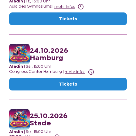
Aladin
|
Fr., 16:00 Uhr
Aula des Gymnasiums
|
mehr Infos
Tickets
24.10.2026
Hamburg
Aladin
|
Sa., 15:00 Uhr
Congress Center Hamburg
|
mehr Infos
Tickets
25.10.2026
Stade
Aladin
|
So., 15:00 Uhr