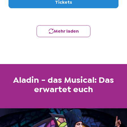
Tickets
Mehr laden
Aladin - das Musical: Das
erwartet euch