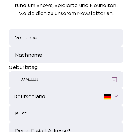
Schneekönigin, Tarzan)
rund um Shows, Spielorte und Neuheiten.
Carolin Pommert
Melde dich zu unserem Newsletter an.
Wiederaufnahmeregie (Aladin,
Schneekönigin)
Anya Nova
Vorname
Musikalische Leitung / Songtexte
Nachname
Jana Flaccus
Geburtstag
Komposition / Dramaturgie
TT.MM.JJJJ
Christoph Kloppenburg
Komposition
Hans Christian Becker
PLZ
*
Autor (Aladin, Die Schöne und das Biest,
Tarzan) / Inszenierung (Die Schöne und das
Deine E-Mail-Adresse
*
Biest)