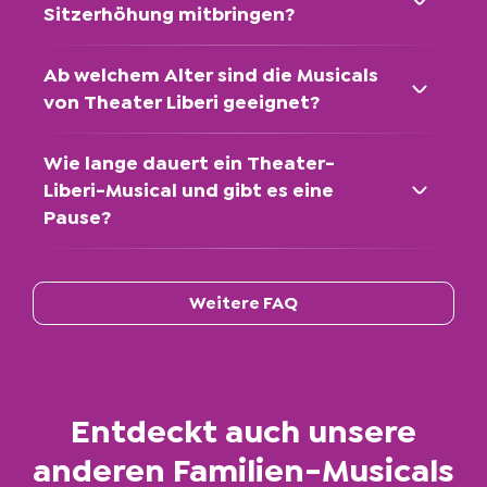
Rolf Spahn
Sitzerhöhung mitbringen?
Regieassistenz
Ab welchem Alter sind die Musicals
Friederike Flüß
von Theater Liberi geeignet?
Arrangements
Wie lange dauert ein Theater-
Dietmar Mensinger
Liberi-Musical und gibt es eine
Pause?
Vocal Coach
Pamela Falcon
Weitere FAQ
Korrepetition
Philip Roesler
Technische Probenleitung
Simon Pelzer
Entdeckt auch unsere
anderen Familien-Musicals
Technische Probenbetreuung