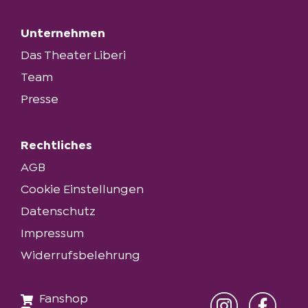
Regieassistenz
Friederike Flüß
Unternehmen
Das Theater Liberi
Arrangements
Team
Dietmar Mensinger
Presse
Vocal Coach
Pamela Falcon
Rechtliches
AGB
Korrepetition
Cookie Einstellungen
Philip Roesler
Datenschutz
Technische Probenleitung
Impressum
Simon Pelzer
Widerrufsbelehrung
Technische Probenbetreuung
Fanshop
Marcel Reitmayer