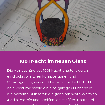
1001 Nacht im neuen Glanz
Die Atmosphäre aus 1001 Nacht entsteht durch
eindrucksvolle Eigenkompositionen und
Choreografien, während fantastische Lichteffekte,
edle Kostüme sowie ein einzigartiges Bühnenbild
die perfekte Kulisse für die geheimnisvolle Welt von
Aladin, Yasmin und Dschinni erschaffen. Dargestellt