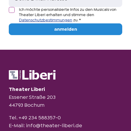
Helge Fedder
Ich möchte personalisierte Infos zu den Musicals von
Theater Liberi erhalten und stimme den
Datenschutzbestimmungen
zu.
*
Kostümbild
anmelden
Annette Pfläging
Kostümbild
Tina Bundkirchen
Bühnenbild
Beata Kornatowska
Theater Liberi
Leitung Maskenbild
Essener Straße 203
Tanja Banna-Fladrich
44793 Bochum
Lichtkonzept
Tel.
+49 234 588357-0
Rolf Spahn
E-Mail:
info@theater-liberi.de