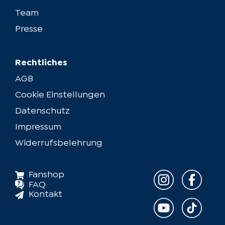
Dietmar Mensinger
Team
Vocal Coach
Presse
Pamela Falcon
Rechtliches
Korrepetition
AGB
Philip Roesler
Cookie Einstellungen
Movement Coach
Datenschutz
Arthur Schopa
Impressum
Widerrufsbelehrung
Technische Produktionsleitung
Volker Möhlenkamp
Fanshop
FAQ
Technische Probenleitung
Kontakt
Simon Pelzer
Technische Probenbetreuung