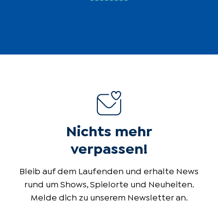
Juliane Aouad
Tourneeleitung
Lukas Güring
Lichttechnik
Rolf Spahn
Tontechnik
Simon Wieland
Nichts mehr
Stage-Management
verpassen!
Thomas Lutz
Bleib auf dem Laufenden und erhalte News
Inhaber / Künstlerische
rund um Shows, Spielorte und Neuheiten.
Gesamtverantwortung
Melde dich zu unserem Newsletter an.
Lars Arend