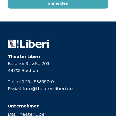
anmelden
Kostümbild
Tina Bundkirchen
Bühnenbild
Beata Kornatowska
Leitung Maskenbild
Tanja Banna-Fladrich
Theater Liberi
Essener Straße 203
Lichtkonzept
44793 Bochum
Rolf Spahn
Tel.
+49 234 588357-0
E-Mail:
info@theater-liberi.de
Regieassistenz
Friederike Flüß
Unternehmen
Arrangements
Das Theater Liberi