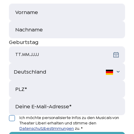
Regie (Dschungelbuch)
Vorname
Marco Krämer-Eis
Choreografin (Dschungelbuch)
Nachname
Shari Lynn Stewen
Geburtstag
Autorin / Songtexte / Musikalische Leitung
TT.MM.JJJJ
Jana Flaccus
Komposition / Dramaturgie
Christoph Kloppenburg
PLZ
*
Komposition
Hans Christian Becker
Deine E-Mail-Adresse
*
Ich möchte personalisierte Infos zu den Musicals von
Kostümbild
Theater Liberi erhalten und stimme den
Annette Pfläging
Datenschutzbestimmungen
zu.
*