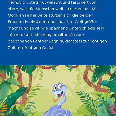
gemütlich, stets gut gelaunt und fasziniert von
allem, was die Menschenwelt zu bieten hat. Mit
Mogli an seiner Seite stürzen sich die beiden
Freunde in ein Abenteuer, das ihre Welt größer
macht und zeigt, wie spannend Unterschiede sein
können. Unterstützung erhalten sie vom
besonnenen Panther Baghira, der stets zur richtigen
Zeit am richtigen Ort ist.