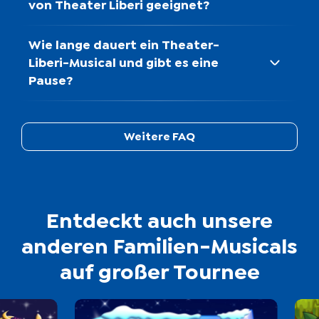
von Theater Liberi geeignet?
Korrepetition
Wie lange dauert ein Theater-
Philip Roesler
Liberi-Musical und gibt es eine
Pause?
Movement Coach
Arthur Schopa
Weitere FAQ
Technische Produktionsleitung
Volker Möhlenkamp
Technische Probenleitung
Simon Pelzer
Entdeckt auch unsere
anderen Familien-Musicals
Technische Probenbetreuung
auf großer Tournee
Paul Darmstadt
Technische Koordination