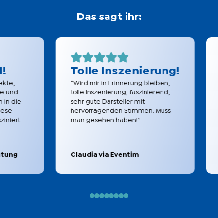
Das sagt ihr:
Tolle Inszenierung!
Gr
“Wird mir in Erinnerung bleiben,
“Tol
d
tolle Inszenierung, faszinierend,
Dsc
ie
sehr gute Darsteller mit
und 
hervorragenden Stimmen. Muss
an d
rt
man gesehen haben!”
hatt
kurz
g
Claudia via Eventim
Anj