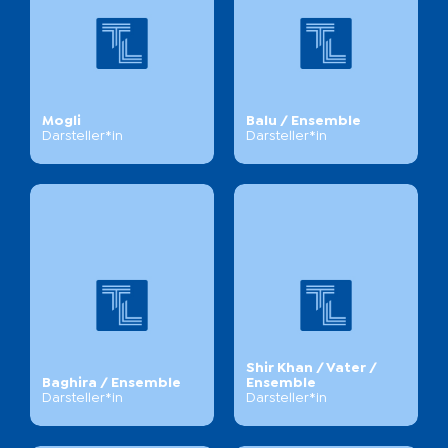
Mogli
Balu / Ensemble
Darsteller*in
Darsteller*in
Shir Khan / Vater /
Baghira / Ensemble
Ensemble
Darsteller*in
Darsteller*in