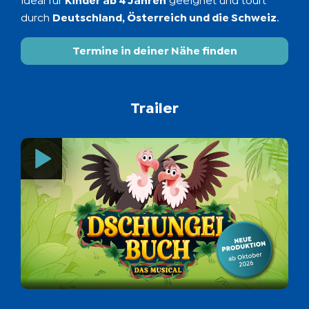
ideal für
Kinder ab 4 Jahren
geeignet und tourt
durch
Deutschland, Österreich und die Schweiz
.
Termine in deiner Nähe finden
Trailer