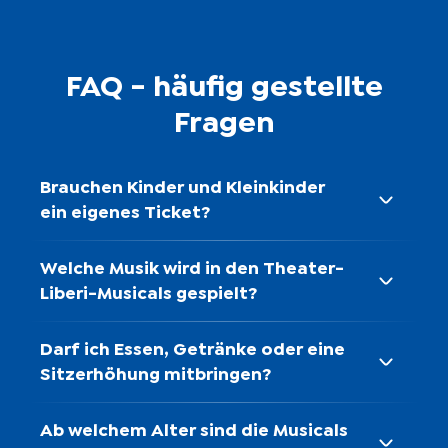
Bühnenbild
Beata Kornatowska
FAQ - häufig gestellte
Leitung Maskenbild
Fragen
Tanja Banna-Fladrich
Lichtkonzept
Brauchen Kinder und Kleinkinder
Rolf Spahn
ein eigenes Ticket?
Regieassistenz
Welche Musik wird in den Theater-
Friederike Flüß
Liberi-Musicals gespielt?
Arrangements
Darf ich Essen, Getränke oder eine
Dietmar Mensinger
Sitzerhöhung mitbringen?
Vocal Coach
Ab welchem Alter sind die Musicals
Pamela Falcon