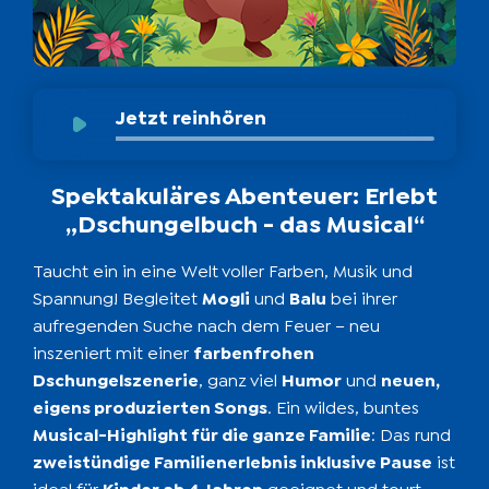
Jetzt reinhören
Spektakuläres Abenteuer: Erlebt
„Dschungelbuch - das Musical“
Taucht ein in eine Welt voller Farben, Musik und
Spannung! Begleitet
Mogli
und
Balu
bei ihrer
aufregenden Suche nach dem Feuer – neu
inszeniert mit einer
farbenfrohen
Dschungelszenerie
, ganz viel
Humor
und
neuen,
eigens produzierten Songs
. Ein wildes, buntes
Musical-Highlight für die ganze Familie
: Das rund
zweistündige Familienerlebnis inklusive Pause
ist