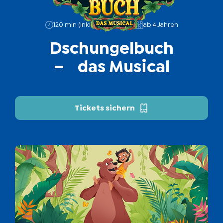
120 min (inkl. 25 min Pause)
ab 4 Jahren
Dschungelbuch
–
das
Musical
Tickets sichern