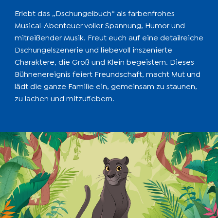
Erlebt das „Dschungelbuch“ als farbenfrohes
Musical-Abenteuer voller Spannung, Humor und
mitreißender Musik. Freut euch auf eine detailreiche
Dschungelszenerie und liebevoll inszenierte
Charaktere, die Groß und Klein begeistern. Dieses
Bühnenereignis feiert Freundschaft, macht Mut und
lädt die ganze Familie ein, gemeinsam zu staunen,
zu lachen und mitzufiebern.