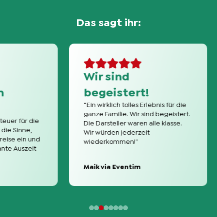
Das sagt ihr:
Wir sind
Kl
“Gut
begeistert!
und 
“Ein wirklich tolles Erlebnis für die
näch
ganze Familie. Wir sind begeistert.
wied
die
Die Darsteller waren alle klasse.
,
Wir würden jederzeit
 und
wiederkommen!”
eit
Maik via Eventim
Sar