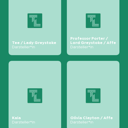
Professor Porter /
Tee / Lady Greystoke
Lord Greystoke / Affe
Darsteller*in
Darsteller*in
Kala
Olivia Clayton / Affe
Darsteller*in
Darsteller*in