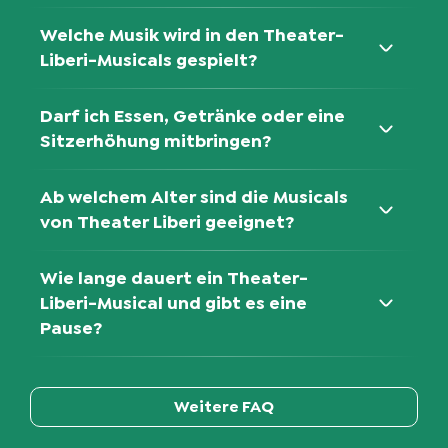
Tanja Banna-Fladrich
Welche Musik wird in den Theater-
Liberi-Musicals gespielt?
Maskenbild
Alexandra Schramm
Darf ich Essen, Getränke oder eine
Sitzerhöhung mitbringen?
Lichtkonzept
Rolf Spahn
Ab welchem Alter sind die Musicals
Regieassistenz
von Theater Liberi geeignet?
Friederike Flüß
Wie lange dauert ein Theater-
Arrangements
Liberi-Musical und gibt es eine
Dietmar Mensinger
Pause?
Vocal Coach
Pamela Falcon
Weitere FAQ