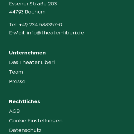
Essener Straße 203
Beata Kornatowska
44793 Bochum
Leitung Maskenbild
Tel.
+49 234 588357-0
Tanja Banna-Fladrich
E-Mail:
info@theater-liberi.de
Maskenbild
Unternehmen
Alexandra Schramm
Das Theater Liberi
Lichtkonzept
Team
Rolf Spahn
Presse
Regieassistenz
Friederike Flüß
Rechtliches
AGB
Arrangements
Cookie Einstellungen
Dietmar Mensinger
Datenschutz