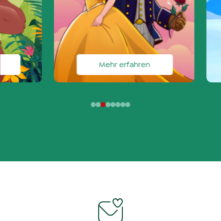
Bühnenbau
Roland Steingens
Casting Director / Leitung Künstlerisches
Betriebsbüro
Mehr erfahren
Susanne Blech
Dance Captain
Maren Teichmann
Leitung Veranstaltungsmanagement
Lisa Bungert
Projekt- und Tourneeleitung
Elisabeth Deppe
Tourneetechnik