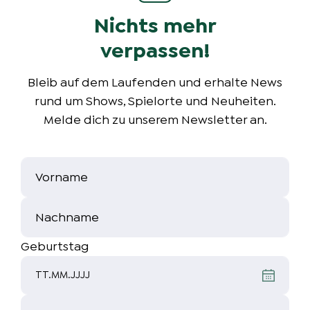
Simon Pelzer
Nichts mehr
Stage-Management
verpassen!
Julio Esteban
Bleib auf dem Laufenden und erhalte News
Inhaber / Künstlerische
rund um Shows, Spielorte und Neuheiten.
Gesamtverantwortung
Melde dich zu unserem Newsletter an.
Lars Arend
Inszenierung / Choreografie
Vorname
Carolin Pommert
Nachname
Wiederaufnahmeregie (Tarzan)
Rosa Enzi
Geburtstag
Musikalische Leitung / Songtexte
TT.MM.JJJJ
Jana Flaccus