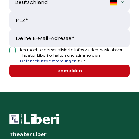
Komposition / Dramaturgie
Christoph Kloppenburg
PLZ
*
Komposition
Deine E-Mail-Adresse
*
Hans Christian Becker
Ich möchte personalisierte Infos zu den Musicals von
Autor (Aladin, Die Schöne und das Biest,
Theater Liberi erhalten und stimme den
Tarzan) / Inszenierung (Die Schöne und das
Datenschutzbestimmungen
zu.
*
Biest)
anmelden
Helge Fedder
Kostümbild
Annette Pfläging
Kostümbild
Tina Bundkirchen
Theater Liberi
Bühnenbild