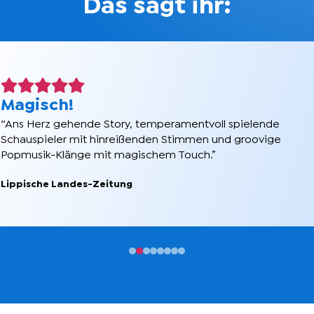
Das sagt ihr:
Ein Erlebnis!
“Unser Besuch bei 'Schneekönigin' war einfach magisch!
Die Musik, die Darsteller und die Effekte haben meine
Kinder und mich verzaubert. Ein wunderbares Erlebnis für
die ganze Familie!”
Manuela via Eventim