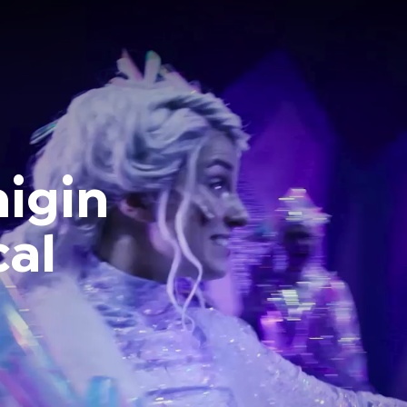
igin
cal