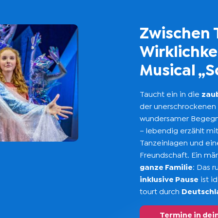
Zwischen 
Wirklichke
Musical „
Taucht ein in die
zau
der unerschrockenen G
wundersamer Begegn
– lebendig erzählt mi
Tanzeinlagen und ein
Freundschaft. Ein mä
ganze Familie
: Das 
inklusive Pause
ist i
tourt durch
Deutschla
Termine in dei