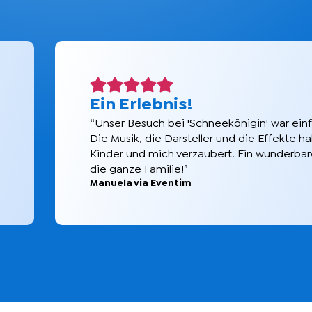
Großartig!
“Das Theater Liberi ist einfach großartig! Ih
Eigeninterpretationen gefallen mir teilweis
Original, die Kinder lieben es - was will ma
Stefanie via Google