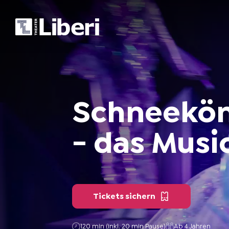
Schneekön
-
das
Musi
Tickets sichern
120 min (inkl. 20 min Pause)
Ab 4 Jahren