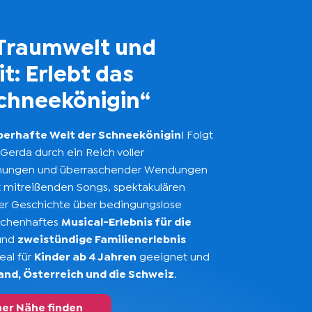
Traumwelt und
it: Erlebt das
Schneekönigin“
berhafte Welt der Schneekönigin
! Folgt
erda durch ein Reich voller
ungen und überraschender Wendungen
t mitreißenden Songs, spektakulären
er Geschichte über bedingungslose
rchenhaftes
Musical-Erlebnis für die
rund
zweistündige Familienerlebnis
deal für
Kinder ab 4 Jahren
geeignet und
nd, Österreich und die Schweiz
.
ner Nähe finden