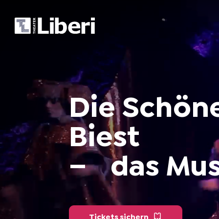
Die
Schön
Biest
–
das
Mus
Tickets sichern