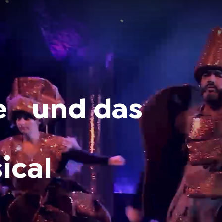
e
und
das
ical