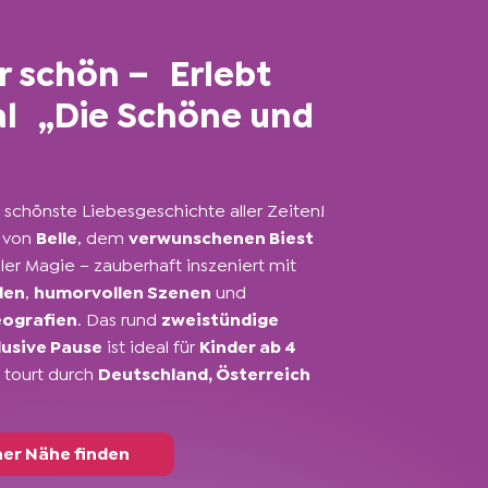
 schön – Erlebt
al „Die Schöne und
!
l schönste Liebesgeschichte aller Zeiten!
e von
Belle
, dem
verwunschenen Biest
ler Magie – zauberhaft inszeniert mit
den
,
humorvollen Szenen
und
ografien
. Das rund
zweistündige
lusive Pause
ist ideal für
Kinder ab 4
 tourt durch
Deutschland, Österreich
ner Nähe finden