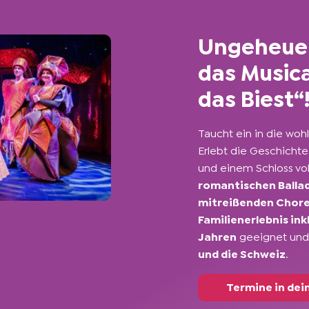
Ungeheuer
das Music
das Biest“
Taucht ein in die woh
Erlebt die Geschicht
und einem Schloss vol
romantischen Balla
mitreißenden Chore
Familienerlebnis ink
Jahren
geeignet und
und die Schweiz
.
Termine in dei