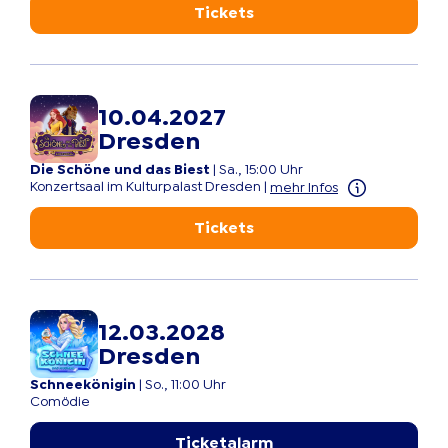
Tickets
10.04.2027
Dresden
Die Schöne und das Biest
|
Sa., 15:00 Uhr
Konzertsaal im Kulturpalast Dresden
|
mehr Infos
Tickets
12.03.2028
Dresden
Schneekönigin
|
So., 11:00 Uhr
Comödie
Ticketalarm