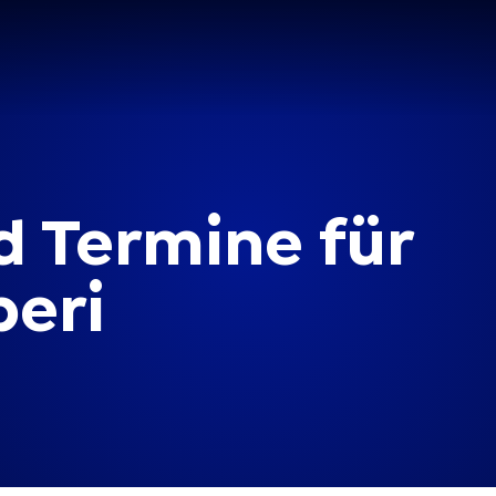
d
Termine
für
beri