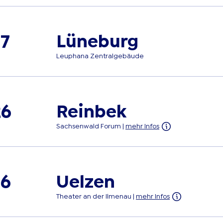
Lüneburg
27
Leuphana Zentralgebäude
Reinbek
26
Sachsenwald Forum
|
mehr Infos
Uelzen
26
Theater an der Ilmenau
|
mehr Infos