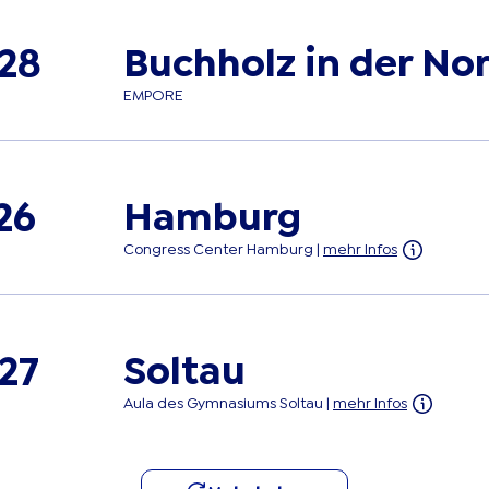
Buchholz in der No
028
EMPORE
Hamburg
26
Congress Center Hamburg
|
mehr Infos
Soltau
27
Aula des Gymnasiums Soltau
|
mehr Infos