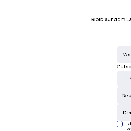
Bleib auf dem L
Vo
Gebu
TT.
Dei
Ic
vo