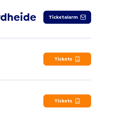
rdheide
Ticketalarm
Tickets
Tickets